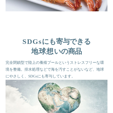
SDGs
にも寄与できる
地球想
いの商品
完全閉鎖型で陸上の養殖プールという
ストレスフリーな環
境を整備。
排水処理などで海を汚すことがないなど、
地球
にやさしく、SDGsにも寄与しています。